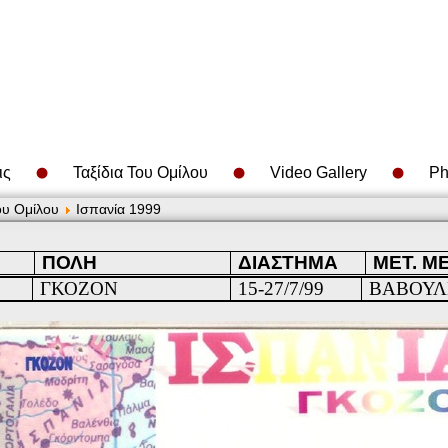
ις
Ταξίδια Του Ομίλου
Video Gallery
Ph
ου Ομίλου
Ισπανία 1999
ΠΟΛΗ
ΔΙΑΣΤΗΜΑ
ΜΕΤ. Μ
ΓΚΟΖΟΝ
15-27/7/99
ΒΑΒΟΥΛ