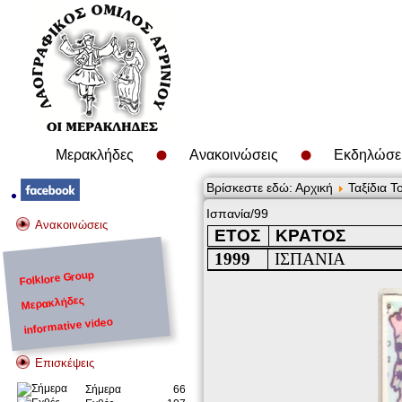
Μερακλήδες
Ανακοινώσεις
Εκδηλώσε
Βρίσκεστε εδώ:
Αρχική
Ταξίδια Τ
Ισπανία/99
Ανακοινώσεις
ΕΤΟΣ
ΚΡΑ
T
ΟΣ
1999
ΙΣΠΑΝΙΑ
Folklore Group
Μερακλήδες
informative video
Επισκέψεις
Σήμερα
66