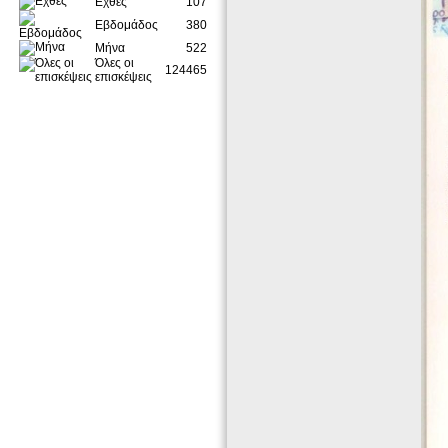
Εχθές
107
Εβδομάδος
380
Μήνα
522
Όλες οι
124465
επισκέψεις